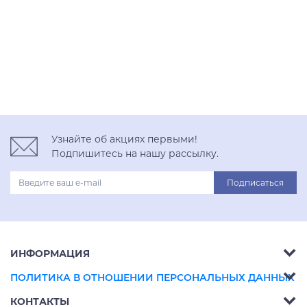
BLACK EDITION
TooSun
Wood
Дуги
Кроха
Куб
Савушка
Соты
Узнайте об акциях первыми!
Шалаш
Подпишитесь на нашу рассылку.
Длина (с учётом зоны безопасности), мм
Подписаться
От
До
ИНФОРМАЦИЯ
О компании
ПОЛИТИКА В ОТНОШЕНИИ ПЕРСОНАЛЬНЫХ ДАННЫХ
Ширина (с учётом зоны безопасности), мм
КОНТАКТЫ
Каталог продукции
От
До