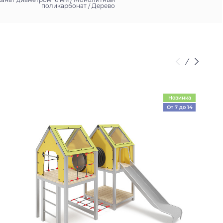
поликарбонат / Дерево
Новинка
От 7 до 14
лет