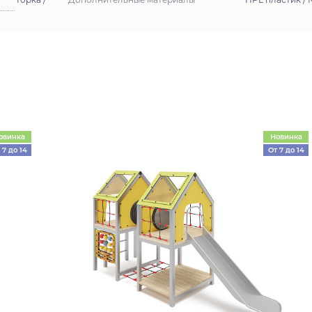
овинка
Новинка
 7 до 14
От 7 до 14
лет
лет