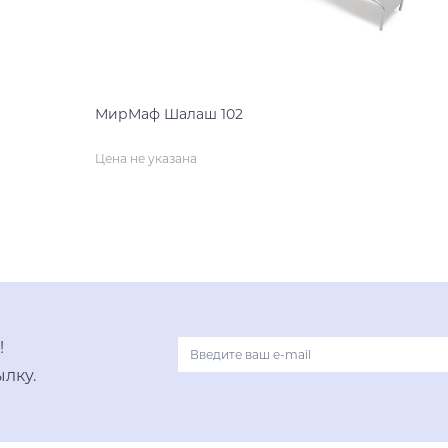
МирМаф Шалаш 102
Цена не указана
нет на складе
!
лку.