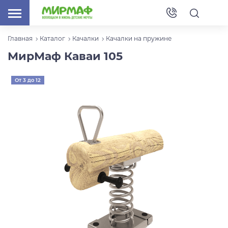
Главная
Каталог
Качалки
Качалки на пружине
МирМаф Каваи 105
От 3 до 12
лет