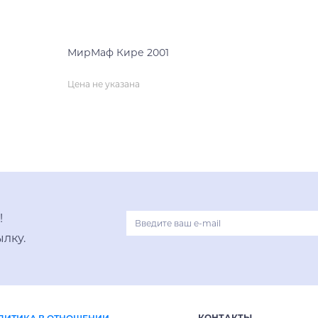
МирМаф Кире 2001
Цена не указана
нет на складе
!
лку.
КОНТАКТЫ