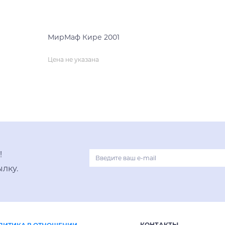
МирМаф Кире 2001
Цена не указана
нет на складе
!
лку.
КОНТАКТЫ